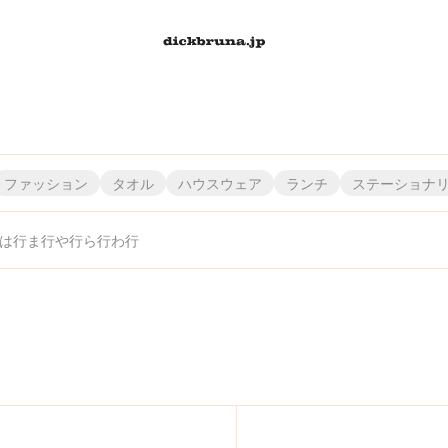
ファッション
タオル
ハウスウェア
ランチ
ステーショナ
は行
ま行
や行
ら行
わ行
）
株）
・エンタテインメント（株）
）シフレ
株）龍村美術織物
丸眞（株）
（株）ハシ－トップイン
アイピーフォー（株）
（株）ヤマハ ミュージック エンタテインメントホールディングス
（株）JAM/JAMMY
（株）ナガノファクトリー
（株）リーメント
丸富インターナショナルトレーディング（株）
（株）タマハシ
（株）パンクス
伊藤忠食品（株）
（株）リッチェル
粧美堂（株）
（株）カワダ
（株）ティー・シー・ピー
ナカバヤシ（株）
（株）スクエア
（株）ピージーデザイン
川辺（株）／インターモード川辺
稲垣服飾（株）
リリカラ（株）
（株）ワタナベ
（株）ニコット
スケーター（株）
（株）ミササ
（株）ティーズファクトリー
（株）エーゾーン
（株）レイ・アウト
（株）美術出版社
西川（株）
(株)ミノダ
（株）ユニクロ
（株）スタジオアリス
関東プラスチック工業（
（株）エフエービージ
（株）ニチガン
（株）レッグス
村上美術（株）
（株）フィーユ
横井定（株
（株）テレ
（
（
（株）
レイス
（株）セガ フェイブ
富士ホーロー（株）
(株)グローバルプロダクトプランニング
（株）セキグチ
（株）フリーライド
センコ－(株)
（株）ケイカンパニー
ブルーシープ（株）
（株）セントレディス
（株）文藝春秋
（株）コード
ゾーウィー（株）
（株）講談社
ベネリック（株）
Sonotas
コク