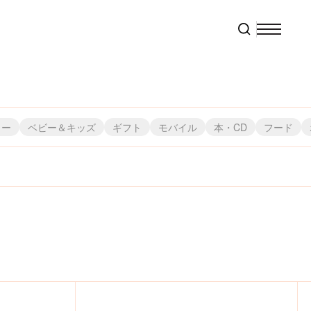
リー
ベビー＆キッズ
ギフト
モバイル
本・CD
フード
株）
ャパン
・ブルー
）
ビ東京コミュニケーションズ
株）スペースジョイ
株）メディコム・トイ
（株）Qualia
（株）エンスカイ
フェイラージャパン（株）
クツワ（株）
（株）スモール・プラネット
（株）元町ファクトリー
（株）オカトー
（株）天賞堂
（株）Green Flash
（株）フェリシモ
（株）オランダ家
東リ（株）
（株）モノコム
（株）スリーアローズ
（株）栗庵風味堂
（株）福音館書店
 （株）
ヨ（株）
（株）ヘミングス
（株）コッカ
（株）こどものかお