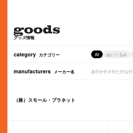
グッズ情報
category
All
ぬいぐるみ
カテゴリー
manufacturers
あ行
か行
さ行
た行
な行
メーカー名
（株）パイロットコーポレーション
サーモス（株）
（株）金正陶器
（株）マリモクラフト
アートウエルド（株）
（株）サマンサタバサジャパンリミテッド
（株）かまわぬ
（株）タイトー
（株）マルアイ
（株）カムアクロス
（株）タカラトミーアーツ
（株）アイアップ
（株）白泉社（MOE編集部
丸栄タオル（株）
アイデス（
カルチュア
（株
（
（株）スモール・プラネット
（株）グルマンディーズ
フジパン
（株）グ