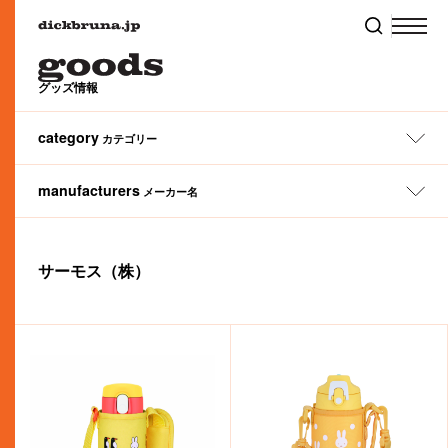
グッズ情報
category
カテゴリー
manufacturers
メーカー名
All
ぬいぐるみ
ファッション
タオル
アートウエルド（株）
（株）タイトー
サーモス（株）
（株）ナガノファクトリー
（株）リーメント
（株）マリモクラフト
（株）ヤマハ ミュージック エンタテインメントホールディングス
（株）パイロットコーポレーション
（株）金正陶器
（株）タカラトミーアーツ
（株）サマンサタバサジャパンリミテッド
（株）リッチェル
（株）アイアップ
（株）マルアイ
（株）かまわぬ
ナカバヤシ（株）
（株）ワタナベ
リリカラ（株）
アイデス（株）
（株）白泉社（MOE編集部）
（株）龍村美術織物
丸栄タオル（株）
（株）カムアクロス
（株）ニコット
（株）レイ・アウト
アイピーフォー（株）
（株）シフレ
丸眞（株）
（株）タマハシ
西川（株）
ハウスウェア
ランチ
ステーショナリー
あ行
か行
さ行
た行
な行
サーモス（株）
丸富インターナショナルトレーディング（株）
（株）JAM/JAMMY
（株）ハシ－トップイン
（株）ティー・シー・ピー
カルチュア・エンタテインメント（株）
伊藤忠食品（株）
（株）ユニクロ
粧美堂（株）
稲垣服飾（株）
（株）ニチガン
（株）パンクス
（株）レッグス
（株）ティーズファクトリー
（株）スクエア
横井定（株）
（株）エーゾーン
（株）ピージーデザイン
（株）ミササ
（株）カワダ
スケーター（株）
(株)ミノダ
ベビー＆キッズ
ギフト
モバイル
川辺（株）／インターモード川辺
（株）スタジオアリス
（株）美術出版社
（株）テレビ東京コミュニケーションズ
村上美術（株）
（株）エフエービージャパン
（株）フィーユ・ブルー
（株）メディコム・トイ
（株）スペースジョイ
関東プラスチック工業（株）
（株）エンスカイ
（株）スモール・プラネット
（株）天賞堂
フェイラージャパン（株）
（株）元町ファクトリー
（株）オカトー
東リ（株）
（株）Qualia
は行
ま行
や行
ら行
わ行
クツワ（株）
（株）スリーアローズ
（株）フェリシモ
（株）Green Flash
（株）福音館書店
（株）セガ フェイブ
（株）オランダ家
（株）モノコム
（株）栗庵風味堂
フジパン（株）
（株）セキグチ
（株）グルマンディーズ
富士ホーロー（株）
センコ－(株)
本・CD
フード
ホビー・その他
（株）グレイス
（株）フリーライド
（株）セントレディス
(株)グローバルプロダクトプランニング
ブルーシープ（株）
ゾーウィー（株）
（株）文藝春秋
Sonotas （株）
（株）ケイカンパニー
ベネリック（株）
オリジナル
ブラック・ベア
（株）コード
（株）講談社
コクヨ（株）
（株）ヘミングス
（株）コッカ
（株）こどものかお
MIFFY & ANIMALS
miffy 70th
MIFFY FRUITS
MIFFY & MUSIC