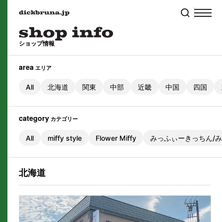
ショップ情報
area
エリア
All
北海道
関東
中部
近畿
中国
四国
category
カテゴリー
All
miffy style
Flower Miffy
みっふぃーきっちん/
北海道