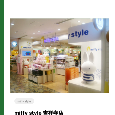
miffy style
miffy style 吉祥寺店