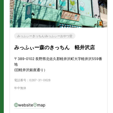
みっふぃーきっちん/みっふぃーおやつ堂
みっふぃー森のきっちん 軽井沢店
〒389-0102 長野県北佐久郡軽井沢町大字軽井沢559番
地
(旧軽井沢銀座通り）
電話番号：0267-31-0628
年中無休
website
map