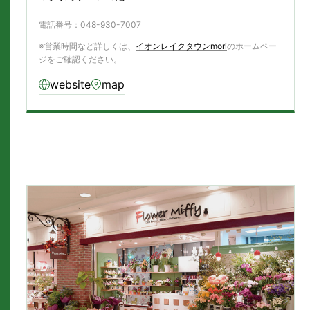
電話番号：
048-930-7007
※営業時間など詳しくは、
イオンレイクタウンmori
のホームペー
ジをご確認ください。
website
map