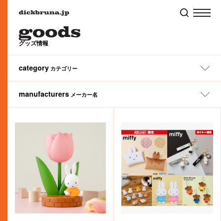
グッズ情報
category
カテゴリー
manufacturers
メーカー名
All
ぬいぐるみ
ファッション
タオル
アートウエルド（株）
（株）タイトー
サーモス（株）
（株）ナガノファクトリー
（株）リーメント
（株）マリモクラフト
（株）ヤマハ ミュージック エンタテインメントホールディングス
（株）パイロットコーポレーション
（株）金正陶器
（株）タカラトミーアーツ
（株）サマンサタバサジャパンリミテッド
（株）リッチェル
（株）アイアップ
（株）マルアイ
（株）かまわぬ
ナカバヤシ（株）
（株）ワタナベ
リリカラ（株）
アイデス（株）
（株）白泉社（MOE編集部）
（株）龍村美術織物
丸栄タオル（株）
（株）カムアクロス
（株）ニコット
（株）レイ・アウト
アイピーフォー（株）
（株）シフレ
丸眞（株）
（株）タマハシ
西川（株）
ハウスウェア
ランチ
ステーショナリー
あ行
か行
さ行
た行
な行
丸富インターナショナルトレーディング（株）
（株）JAM/JAMMY
（株）ハシ－トップイン
（株）ティー・シー・ピー
カルチュア・エンタテインメント（株）
伊藤忠食品（株）
（株）ユニクロ
粧美堂（株）
稲垣服飾（株）
（株）ニチガン
（株）パンクス
（株）レッグス
（株）ティーズファクトリー
（株）スクエア
横井定（株）
（株）エーゾーン
（株）ピージーデザイン
（株）ミササ
（株）カワダ
スケーター（株）
(株)ミノダ
ベビー＆キッズ
ギフト
モバイル
川辺（株）／インターモード川辺
（株）スタジオアリス
（株）美術出版社
（株）テレビ東京コミュニケーションズ
村上美術（株）
（株）エフエービージャパン
（株）フィーユ・ブルー
（株）メディコム・トイ
（株）スペースジョイ
関東プラスチック工業（株）
（株）エンスカイ
（株）スモール・プラネット
（株）天賞堂
フェイラージャパン（株）
（株）元町ファクトリー
（株）オカトー
東リ（株）
（株）Qualia
は行
ま行
や行
ら行
わ行
クツワ（株）
（株）スリーアローズ
（株）フェリシモ
（株）Green Flash
（株）福音館書店
（株）セガ フェイブ
（株）オランダ家
（株）モノコム
（株）栗庵風味堂
フジパン（株）
（株）セキグチ
（株）グルマンディーズ
富士ホーロー（株）
センコ－(株)
本・CD
フード
ホビー・その他
（株）グレイス
（株）フリーライド
（株）セントレディス
(株)グローバルプロダクトプランニング
ブルーシープ（株）
ゾーウィー（株）
（株）文藝春秋
Sonotas （株）
（株）ケイカンパニー
ベネリック（株）
オリジナル
ブラック・ベア
（株）コード
（株）講談社
コクヨ（株）
（株）ヘミングス
（株）コッカ
（株）こどものかお
MIFFY & ANIMALS
miffy 70th
MIFFY FRUITS
MIFFY & MUSIC