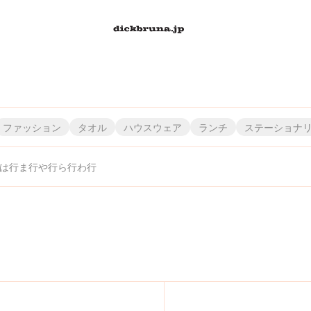
ファッション
タオル
ハウスウェア
ランチ
ステーショナ
は行
ま行
や行
ら行
わ行
）
株）
・エンタテインメント（株）
）シフレ
株）龍村美術織物
丸眞（株）
（株）ハシ－トップイン
アイピーフォー（株）
（株）ヤマハ ミュージック エンタテインメントホールディングス
（株）JAM/JAMMY
（株）ナガノファクトリー
（株）リーメント
丸富インターナショナルトレーディング（株）
（株）タマハシ
（株）パンクス
伊藤忠食品（株）
（株）リッチェル
粧美堂（株）
（株）カワダ
（株）ティー・シー・ピー
ナカバヤシ（株）
（株）スクエア
（株）ピージーデザイン
川辺（株）／インターモード川辺
稲垣服飾（株）
リリカラ（株）
（株）ワタナベ
（株）ニコット
スケーター（株）
（株）ミササ
（株）ティーズファクトリー
（株）エーゾーン
（株）レイ・アウト
（株）美術出版社
西川（株）
(株)ミノダ
（株）ユニクロ
（株）スタジオアリス
関東プラスチック工業（
（株）エフエービージ
（株）ニチガン
（株）レッグス
村上美術（株）
（株）フィーユ
横井定（株
（株）テレ
（
（
（株）
レイス
（株）セガ フェイブ
富士ホーロー（株）
(株)グローバルプロダクトプランニング
（株）セキグチ
（株）フリーライド
センコ－(株)
（株）ケイカンパニー
ブルーシープ（株）
（株）セントレディス
（株）文藝春秋
（株）コード
ゾーウィー（株）
（株）講談社
ベネリック（株）
Sonotas
コク