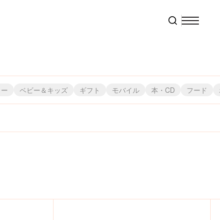
リー
ベビー＆キッズ
ギフト
モバイル
本・CD
フード
株）
ャパン
・ブルー
）
ビ東京コミュニケーションズ
株）スペースジョイ
株）メディコム・トイ
（株）Qualia
（株）エンスカイ
フェイラージャパン（株）
クツワ（株）
（株）スモール・プラネット
（株）元町ファクトリー
（株）オカトー
（株）天賞堂
（株）Green Flash
（株）フェリシモ
（株）オランダ家
東リ（株）
（株）モノコム
（株）スリーアローズ
（株）栗庵風味堂
（株）福音館書店
 （株）
ヨ（株）
（株）ヘミングス
（株）コッカ
（株）こどものかお