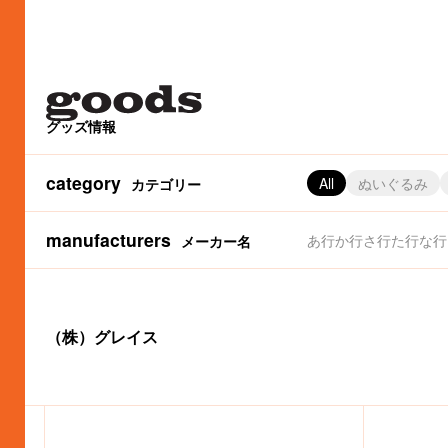
グッズ情報
category
All
ぬいぐるみ
カテゴリー
manufacturers
あ行
か行
さ行
た行
な行
メーカー名
（株）パイロットコーポレーション
サーモス（株）
（株）金正陶器
（株）マリモクラフト
アートウエルド（株）
（株）サマンサタバサジャパンリミテッド
（株）かまわぬ
（株）タイトー
（株）マルアイ
（株）カムアクロス
（株）タカラトミーアーツ
（株）アイアップ
（株）白泉社（MOE編集部
丸栄タオル（株）
アイデス（
カルチュア
（株
（
（株）グレイス
（株）グルマンディーズ
フジパン
（株）グ