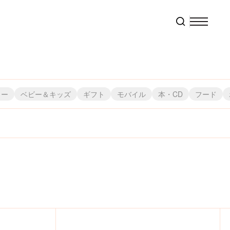
リー
ベビー＆キッズ
ギフト
モバイル
本・CD
フード
株）
ャパン
・ブルー
）
ビ東京コミュニケーションズ
株）スペースジョイ
株）メディコム・トイ
（株）Qualia
（株）エンスカイ
フェイラージャパン（株）
クツワ（株）
（株）スモール・プラネット
（株）元町ファクトリー
（株）オカトー
（株）天賞堂
（株）Green Flash
（株）フェリシモ
（株）オランダ家
東リ（株）
（株）モノコム
（株）スリーアローズ
（株）栗庵風味堂
（株）福音館書店
 （株）
ヨ（株）
（株）ヘミングス
（株）コッカ
（株）こどものかお