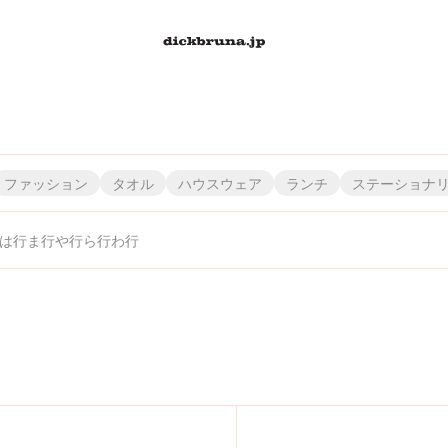
ファッション
タオル
ハウスウェア
ランチ
ステーショナ
は行
ま行
や行
ら行
わ行
）
株）
・エンタテインメント（株）
）シフレ
株）龍村美術織物
丸眞（株）
（株）ハシ－トップイン
アイピーフォー（株）
（株）ヤマハ ミュージック エンタテインメントホールディングス
（株）JAM/JAMMY
（株）ナガノファクトリー
（株）リーメント
丸富インターナショナルトレーディング（株）
（株）タマハシ
（株）パンクス
伊藤忠食品（株）
（株）リッチェル
粧美堂（株）
（株）カワダ
（株）ティー・シー・ピー
ナカバヤシ（株）
（株）スクエア
（株）ピージーデザイン
川辺（株）／インターモード川辺
稲垣服飾（株）
リリカラ（株）
（株）ワタナベ
（株）ニコット
スケーター（株）
（株）ミササ
（株）ティーズファクトリー
（株）エーゾーン
（株）レイ・アウト
（株）美術出版社
西川（株）
(株)ミノダ
（株）ユニクロ
（株）スタジオアリス
関東プラスチック工業（
（株）エフエービージ
（株）ニチガン
（株）レッグス
村上美術（株）
（株）フィーユ
横井定（株
（株）テレ
（
（
（株）
レイス
（株）セガ フェイブ
富士ホーロー（株）
(株)グローバルプロダクトプランニング
（株）セキグチ
（株）フリーライド
センコ－(株)
（株）ケイカンパニー
ブルーシープ（株）
（株）セントレディス
（株）文藝春秋
（株）コード
ゾーウィー（株）
（株）講談社
ベネリック（株）
Sonotas
コク