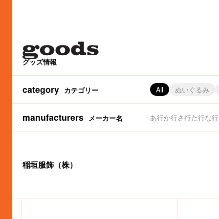
グッズ情報
category
All
ぬいぐるみ
カテゴリー
manufacturers
あ行
か行
さ行
た行
な行
メーカー名
（株）パイロットコーポレーション
サーモス（株）
（株）金正陶器
（株）マリモクラフト
アートウエルド（株）
（株）サマンサタバサジャパンリミテッド
（株）かまわぬ
（株）タイトー
（株）マルアイ
（株）カムアクロス
（株）タカラトミーアーツ
（株）アイアップ
（株）白泉社（MOE編集部
丸栄タオル（株）
アイデス（
カルチュア
（株
（
稲垣服飾（株）
（株）グルマンディーズ
フジパン
（株）グ