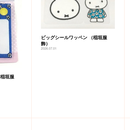
ビッグシールワッペン （稲垣服
飾）
2026.07.01
（稲垣服