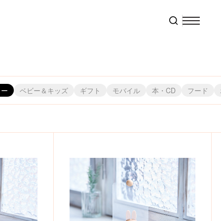
リー
ベビー＆キッズ
ギフト
モバイル
本・CD
フード
株）
ャパン
・ブルー
）
ビ東京コミュニケーションズ
株）スペースジョイ
株）メディコム・トイ
（株）Qualia
（株）エンスカイ
フェイラージャパン（株）
クツワ（株）
（株）スモール・プラネット
（株）元町ファクトリー
（株）オカトー
（株）天賞堂
（株）Green Flash
（株）フェリシモ
（株）オランダ家
東リ（株）
（株）モノコム
（株）スリーアローズ
（株）栗庵風味堂
（株）福音館書店
 （株）
ヨ（株）
（株）ヘミングス
（株）コッカ
（株）こどものかお