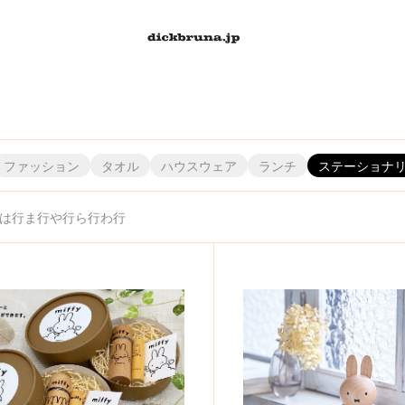
ファッション
タオル
ハウスウェア
ランチ
ステーショナ
は行
ま行
や行
ら行
わ行
）
株）
・エンタテインメント（株）
）シフレ
株）龍村美術織物
丸眞（株）
（株）ハシ－トップイン
アイピーフォー（株）
（株）ヤマハ ミュージック エンタテインメントホールディングス
（株）JAM/JAMMY
（株）ナガノファクトリー
（株）リーメント
丸富インターナショナルトレーディング（株）
（株）タマハシ
（株）パンクス
伊藤忠食品（株）
（株）リッチェル
粧美堂（株）
（株）カワダ
（株）ティー・シー・ピー
ナカバヤシ（株）
（株）スクエア
（株）ピージーデザイン
川辺（株）／インターモード川辺
稲垣服飾（株）
リリカラ（株）
（株）ワタナベ
（株）ニコット
スケーター（株）
（株）ミササ
（株）ティーズファクトリー
（株）エーゾーン
（株）レイ・アウト
（株）美術出版社
西川（株）
(株)ミノダ
（株）ユニクロ
（株）スタジオアリス
関東プラスチック工業（
（株）エフエービージ
（株）ニチガン
（株）レッグス
村上美術（株）
（株）フィーユ
横井定（株
（株）テレ
（
（
（株）
レイス
（株）セガ フェイブ
富士ホーロー（株）
(株)グローバルプロダクトプランニング
（株）セキグチ
（株）フリーライド
センコ－(株)
（株）ケイカンパニー
ブルーシープ（株）
（株）セントレディス
（株）文藝春秋
（株）コード
ゾーウィー（株）
（株）講談社
ベネリック（株）
Sonotas
コク