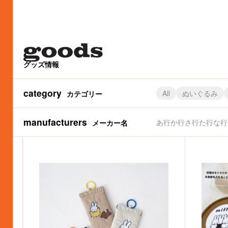
グッズ情報
category
All
ぬいぐるみ
カテゴリー
manufacturers
あ行
か行
さ行
た行
な行
メーカー名
（株）パイロットコーポレーション
サーモス（株）
（株）金正陶器
（株）マリモクラフト
アートウエルド（株）
（株）サマンサタバサジャパンリミテッド
（株）かまわぬ
（株）タイトー
（株）マルアイ
（株）カムアクロス
（株）タカラトミーアーツ
（株）アイアップ
（株）白泉社（MOE編集部
丸栄タオル（株）
アイデス（
カルチュア
（株
（
（株）グルマンディーズ
フジパン
（株）グ