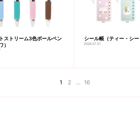
トストリーム3色ボールペン
シール帳（ティー・シー
2026.07.01
ワ）
7
1
2
…
16