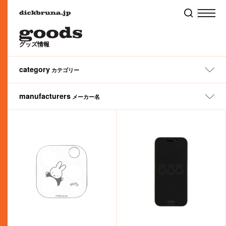
グッズ情報
category
カテゴリー
manufacturers
メーカー名
All
ぬいぐるみ
ファッション
タオル
アートウエルド（株）
（株）タイトー
サーモス（株）
（株）ナガノファクトリー
（株）リーメント
（株）マリモクラフト
（株）ヤマハ ミュージック エンタテインメントホールディングス
（株）パイロットコーポレーション
（株）金正陶器
（株）タカラトミーアーツ
（株）サマンサタバサジャパンリミテッド
（株）リッチェル
（株）アイアップ
（株）マルアイ
（株）かまわぬ
ナカバヤシ（株）
（株）ワタナベ
リリカラ（株）
アイデス（株）
（株）白泉社（MOE編集部）
（株）龍村美術織物
丸栄タオル（株）
（株）カムアクロス
（株）ニコット
（株）レイ・アウト
アイピーフォー（株）
（株）シフレ
丸眞（株）
（株）タマハシ
西川（株）
ハウスウェア
ランチ
ステーショナリー
あ行
か行
さ行
た行
な行
丸富インターナショナルトレーディング（株）
（株）JAM/JAMMY
（株）ハシ－トップイン
（株）ティー・シー・ピー
カルチュア・エンタテインメント（株）
伊藤忠食品（株）
（株）ユニクロ
粧美堂（株）
稲垣服飾（株）
（株）ニチガン
（株）パンクス
（株）レッグス
（株）ティーズファクトリー
（株）スクエア
横井定（株）
（株）エーゾーン
（株）ピージーデザイン
（株）ミササ
（株）カワダ
スケーター（株）
(株)ミノダ
ベビー＆キッズ
ギフト
モバイル
川辺（株）／インターモード川辺
（株）スタジオアリス
（株）美術出版社
（株）テレビ東京コミュニケーションズ
村上美術（株）
（株）エフエービージャパン
（株）フィーユ・ブルー
（株）メディコム・トイ
（株）スペースジョイ
関東プラスチック工業（株）
（株）エンスカイ
（株）スモール・プラネット
（株）天賞堂
フェイラージャパン（株）
（株）元町ファクトリー
（株）オカトー
東リ（株）
（株）Qualia
は行
ま行
や行
ら行
わ行
クツワ（株）
（株）スリーアローズ
（株）フェリシモ
（株）Green Flash
（株）福音館書店
（株）セガ フェイブ
（株）オランダ家
（株）モノコム
（株）栗庵風味堂
フジパン（株）
（株）セキグチ
（株）グルマンディーズ
富士ホーロー（株）
センコ－(株)
本・CD
フード
ホビー・その他
（株）グレイス
（株）フリーライド
（株）セントレディス
(株)グローバルプロダクトプランニング
ブルーシープ（株）
ゾーウィー（株）
（株）文藝春秋
Sonotas （株）
（株）ケイカンパニー
ベネリック（株）
オリジナル
ブラック・ベア
（株）コード
（株）講談社
コクヨ（株）
（株）ヘミングス
（株）コッカ
（株）こどものかお
MIFFY & ANIMALS
miffy 70th
MIFFY FRUITS
MIFFY & MUSIC