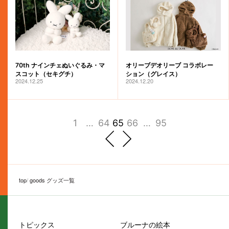
70th ナインチェぬいぐるみ・マ
オリーブデオリーブ コラボレー
スコット（セキグチ）
ション（グレイス）
2024.12.25
2024.12.20
1
…
64
65
66
…
95
前へ
次へ
top
goods グッズ一覧
トピックス
ブルーナの絵本