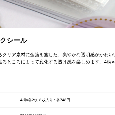
クシール
るクリア素材に金箔を施した、爽やかな透明感がかわい
貼るところによって変化する透け感を楽しめます。
4
柄×
）
4柄×各2枚 ８枚入り：各748円