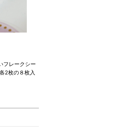
いフレークシー
各
2枚
の８枚入