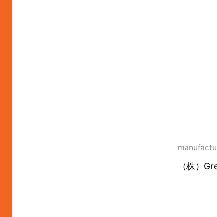
manufactu
（株）Gree