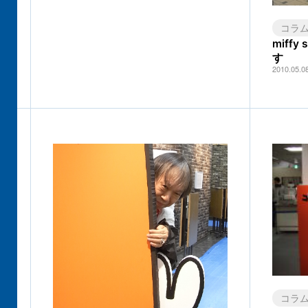
コラ
miff
す
2010.05.0
コラ