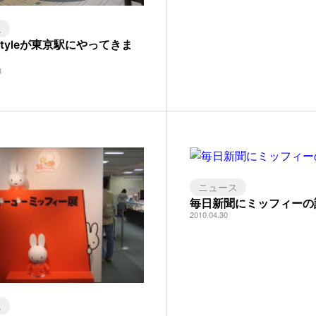
ム
y styleが東京駅にやってきま
8
ニュース
毎日新聞にミッフィーの
2010.04.30
ム