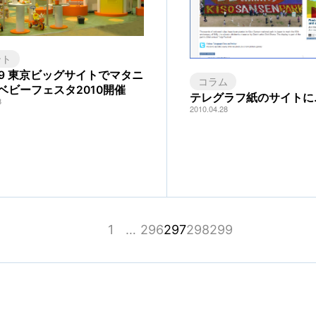
ント
5/9 東京ビッグサイトでマタニ
コラム
ベビーフェスタ2010開催
テレグラフ紙のサイトに
8
2010.04.28
1
…
296
297
298
299