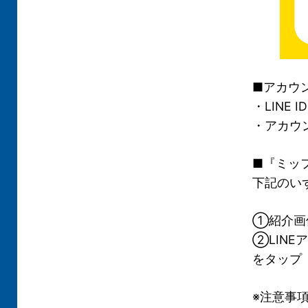
■アカウ
・LINE ID
・アカウ
■『ミッ
下記のい
①紹介画
②LIN
をタップ
※注意事