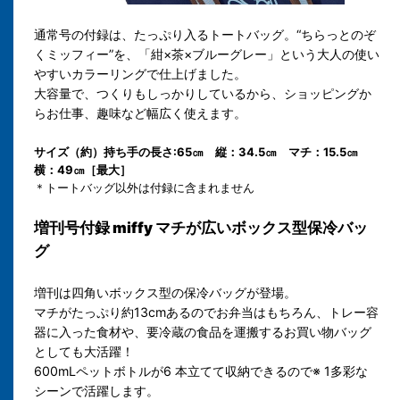
通常号の付録は、たっぷり入るトートバッグ。“ちらっとのぞ
くミッフィー”を、「紺×茶×ブルーグレー」という大人の使い
やすいカラーリングで仕上げました。
大容量で、つくりもしっかりしているから、ショッピングか
らお仕事、趣味など幅広く使えます。
サイズ（約）持ち手の長さ:65㎝ 縦：34.5㎝ マチ：15.5㎝
横：49㎝［最大］
＊トートバッグ以外は付録に含まれません
増刊号付録 miffy マチが広いボックス型保冷バッ
グ
増刊は四角いボックス型の保冷バッグが登場。
マチがたっぷり約13cmあるのでお弁当はもちろん、トレー容
器に入った食材や、要冷蔵の食品を運搬するお買い物バッグ
としても大活躍！
600mLペットボトルが6 本立てて収納できるので※ 1多彩な
シーンで活躍します。