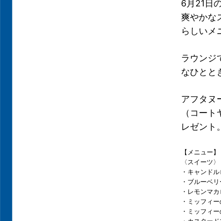
6月21
爽やかな
らしいメ
ラウンジ
なひとと
アフタヌ
（コート
レゼント
【メニュー】
〈スイーツ〉
・キャンドル
・ブルーベリ
・レモンマカ
・ミッフィー
・ミッフィー
・カスタード