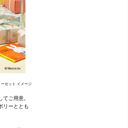
ィーセット イメージ
してご用意。
ボリーととも