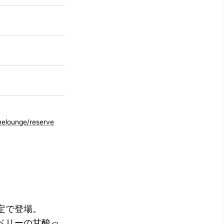
helounge/reserve
定で登場。
ベリーの甘酸っ