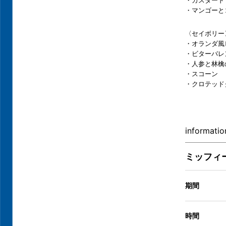
・マンゴーと
〈セイボリー
・オランダ風
・ビターバレ
・人参と林檎
・スコーン
・クロテッド
informatio
ミッフィ
期間
時間