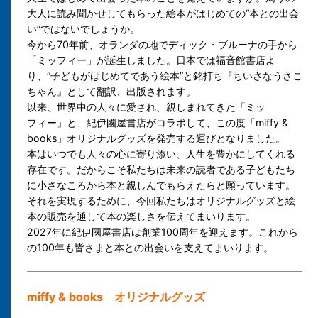
大人に読み聞かせしてもらった絵本がはじめての“本との出会
い”ではないでしょうか。
今から70年前、オランダの地でディック・ブルーナの手から
「ミッフィー」が誕生しました。日本では福音館書店よ
り、“子どもがはじめてであう絵本”と銘打ち『ちいさなうさこ
ちゃん』として翻訳、出版されます。
以来、世界中の人々に愛され、親しまれてきた「ミッ
フィー」と、紀伊國屋書店がコラボして、この度「miffy &
books」オリジナルグッズを発売する運びとなりました。
本はいつでも人々の心に寄り添い、人生を豊かにしてくれる
存在です。だからこそ私たちは未来の読者である子どもたち
に小さなころから本と親しんでもらえたらと願っています。
それを実現するために、今回私たちはオリジナルグッズと絵
本の販売を通して本の楽しさを伝えてまいります。
2027年に紀伊國屋書店は創業100周年を迎えます。これから
の100年も皆さまと本との出会いを支えてまいります。
miffy & books オリジナルグッズ