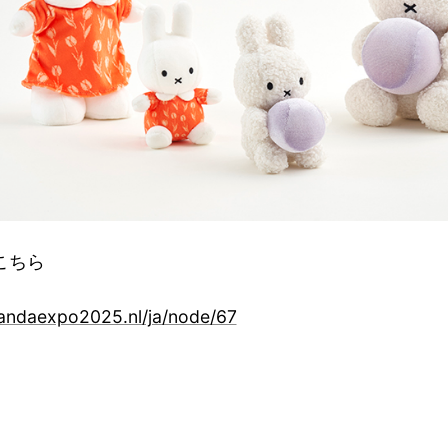
こちら
randaexpo2025.nl/ja/node/67