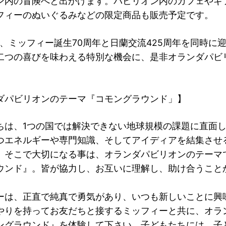
ン内の冒険へと出かけます。パビリオン内のカフェやギ
フィーのぬいぐるみなどの限定商品も販売予定です。
年は、ミッフィー誕生70周年と日蘭交流425周年を同時に
二つの喜びを味わえる特別な機会に、是非オランダパビ
ダパビリオンのテーマ『コモングラウンド」】
ちは、1つの国では解決できない地球規模の課題に直面
つエネルギーや専門知識、そしてアイディアを結集させ
。そこで大切になる事は、オランダパビリオンのテーマ
ウンド』。皆が協力し、お互いに理解し、助け合うこと
ーは、正直で純真で勇気があり、いつも新しいことに興
やりを持ってお友だちと接するミッフィーと共に、オラ
ングラウンド』を体験して下さい。子どもたちには、子