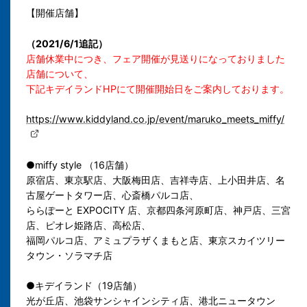
【開催店舗】
（2021/6/1追記）
店舗休業中につき、フェア開催が見送りになっておりました
店舗について、
下記キデイランドHPにて開催開始日をご案内しております。
https://www.kiddyland.co.jp/event/maruko_meets_miffy/
●miffy style （16店舗）
原宿店、東京駅店、大阪梅田店、吉祥寺店、上小田井店、名
古屋ゲートタワー店、心斎橋パルコ店、
ららぽーと EXPOCITY 店、京都四条河原町店、神戸店、三宮
店、ピオレ姫路店、高松店、
福岡パルコ店、アミュプラザくまもと店、東京スカイツリー
タウン・ソラマチ店
●キデイランド（19店舗）
光が丘店、池袋サンシャインシティ店、港北ニュータウン