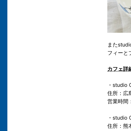
またstu
フィーと
カフェ詳
・studi
住所：広島
営業時間：1
・studi
住所：熊本