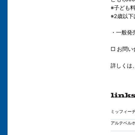
※子ども
※2歳以
・一般発売
□ お問い
詳しくは
ミッフィー
アルテベル