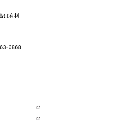
合は有料
3-6868
。