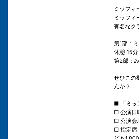
ミッフィ
ミッフィ
有名なク
第1部：
休憩 15分
第2部：み
ぜひこの
んか？
■
「ミッ
□ 公演日時
□ 公演
□ 指定席
ども1,8