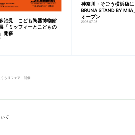
神奈川・そごう横浜店に「
BRUNA STAND BY MI
オープン
多治見 こども陶器博物館
2026.07.28
展「ミッフィーとこどもの
」開催
9
ぬくもりフェア」開催
ついて