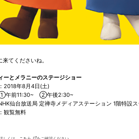
に来てくださいね。
ィーとメラニーのステージショー
2018年8月4日(土)
①午前11:30~ ②午後2:30~
NHK仙台放送局 定禅寺メディアステーション 1階特設
料：観覧無料
詳しくは、
こちら
をご確認ください。