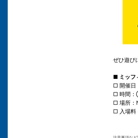
ぜひ遊び
■
ミッフ
□ 開催日：
□ 時間：
□ 場所：
□ 入場
注意事項など