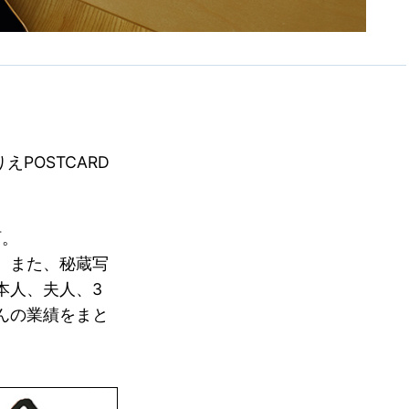
POSTCARD
訂。
。また、秘蔵写
本人、夫人、3
んの業績をまと