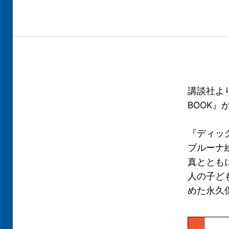
講談社より
BOOK
『ディッ
ブルーナ
真ととも
人の子ど
めた永久