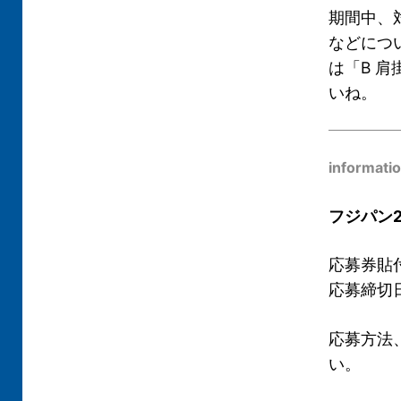
期間中、
などにつ
は「B 
いね。
informati
フジパン
応募券貼付
応募締切日
応募方法
い。