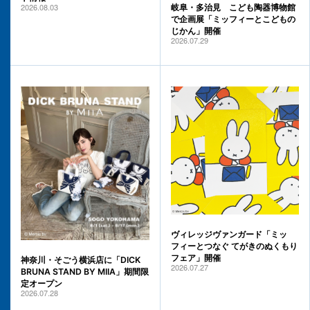
2026.08.03
岐阜・多治見 こども陶器博物館
で企画展「ミッフィーとこどもの
じかん」開催
2026.07.29
ヴィレッジヴァンガード「ミッ
フィーとつなぐ てがきのぬくもり
フェア」開催
神奈川・そごう横浜店に「DICK
2026.07.27
BRUNA STAND BY MIIA」期間限
定オープン
2026.07.28