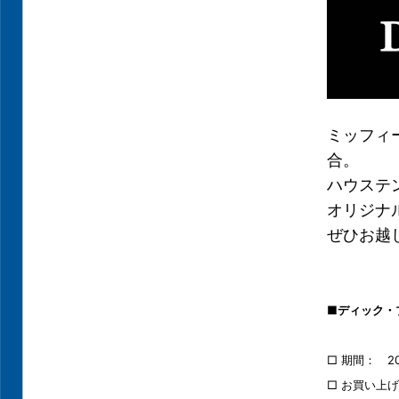
ミッフィ
合。
ハウステン
オリジナ
ぜひお越
■ディック・
□ 期間： 20
□ お買い上