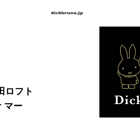
町田ロフト
 マー