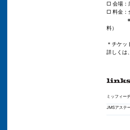
□ 会場：
□ 料金：
※3歳以
料）
＊チケット
詳しくは、
ミッフィー
JMSアステ