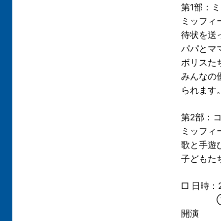
第1部：
ミッフィ
待状を送
パパとマ
ボリスた
みんなの
られます
第2部：
ミッフィ
歌と手遊
子どもた
□ 日時：2
①9：30
開演