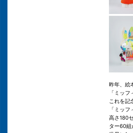
昨年、絵
「ミッフ
これを記
「ミッフ
高さ18
ター60