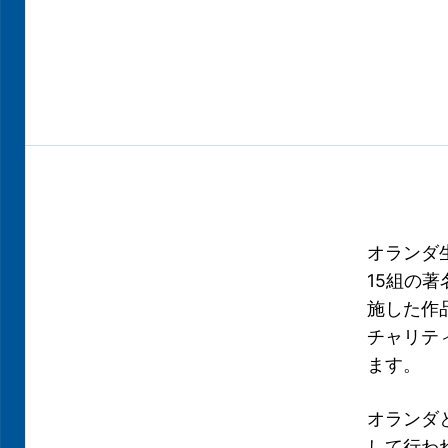
オランダ
15組の
施した作
チャリティ
ます。
オランダ
して行わ