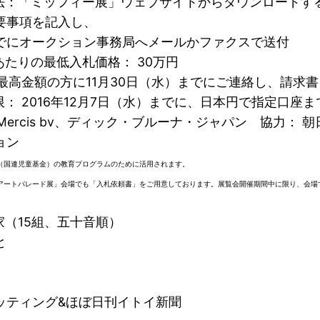
法：「ミッフィー展」ウェブサイトからダウンロードす
要事項を記入し、
でにオークション事務局へメールかファクスで送付
あたりの最低入札価格： 30万円
 最高金額の方に11月30日（水）までにご連絡し、請求
： 2016年12月7日（水）までに、日本円で指定口座ま
Mercis bv、ディック・ブルーナ・ジャパン 協力： 
ョン
（国連児童基金）の教育プログラムのために活用されます。
アートパレード展」会場でも「入札依頼書」をご用意しております。
展覧会開催期間中に限り、会場
家（15組、五十音順）
と
ッティング&ほぼ日刊イトイ新聞