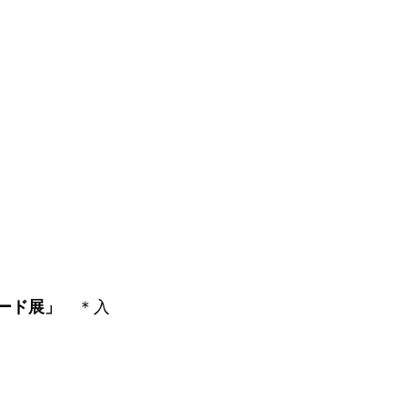
レード展」
＊入