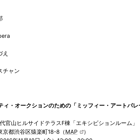
郎
pera
づえ
スチャン
リティ・オークションのための「ミッフィー・アートパ
： 代官山ヒルサイドテラスF棟「エキシビションルーム」
渋谷区猿楽町18-8（
MAP
）