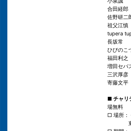
小泉誠
合田経郎
佐野研二
祖父江慎
tupera tu
長坂常
ひびのこ
福田利之
増田セバ
三沢厚彦
寄藤文平
■ チャ
場無料
□ 場所
東京都