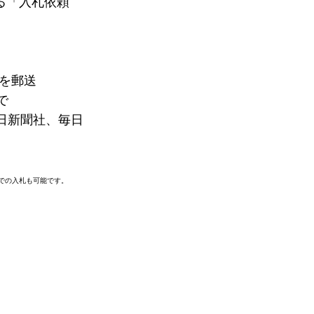
る「入札依頼
書を郵送
で
朝日新聞社、毎日
での入札も可能です。