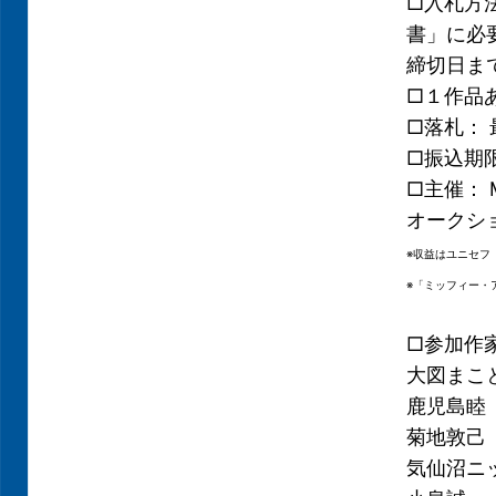
□入札方
書」に必
締切日ま
□１作品
□落札：
□振込期限
□主催： 
オークシ
※収益はユニセフ
※「ミッフィー・
□参加作
大図まこ
鹿児島睦
菊地敦己
気仙沼ニ