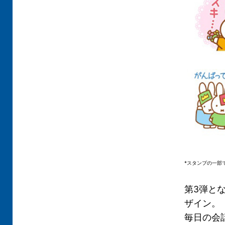
*スタンプの一部
第3弾と
ザイン。
毎日の会