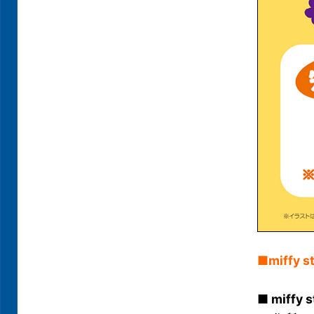
■miffy
■ miff