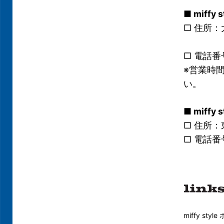
■ miff
□ 住所：
キデイラ
□ 電話番号
※営業時
い。
■ miff
□ 住所：
□ 電話番号
miffy sty