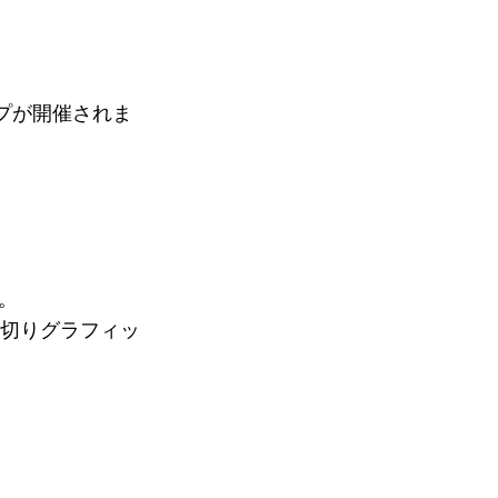
プが開催されま
。
ム。
た切りグラフィッ