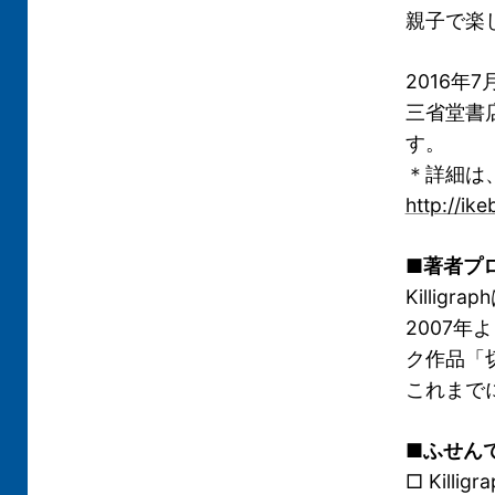
親子で楽
2016年
三省堂書
す。
＊詳細は
http://ik
■著者プ
Killi
2007
ク作品「
これまで
■
ふせん
□ Kill