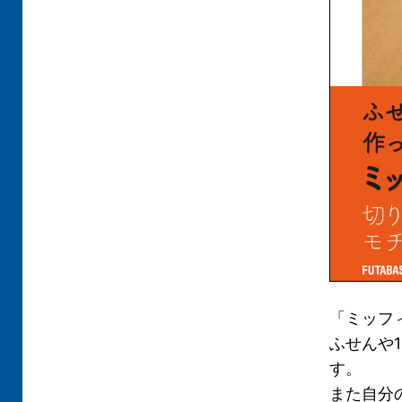
「ミッフ
ふせんや
す。
また自分