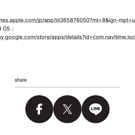
itunes.apple.com/jp/app/id365876050?mt=8&ign-mpt
d OS：
lay.google.com/store/apps/details?id=com.navitime.loc
share