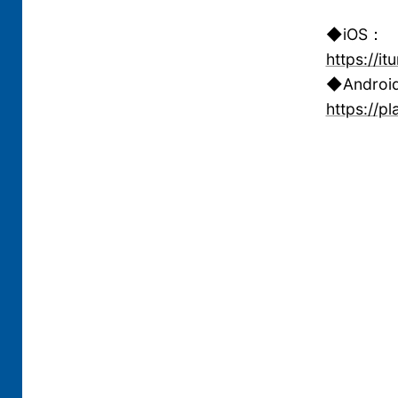
◆iOS：
https://
◆Androi
https://p