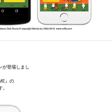
インが登場しまし
ME』の
す。