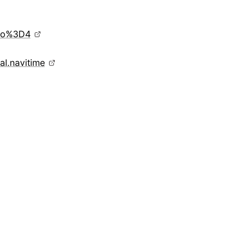
=uo%3D4
al.navitime