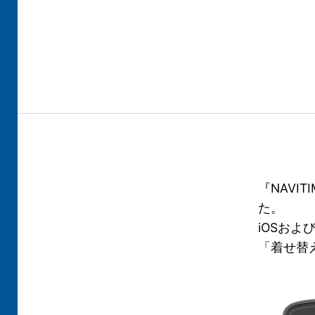
『NAVI
た。
iOSおよ
「着せ替