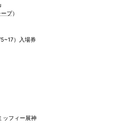
」
シープ
）
5~17）入場券
ミッフィー展神