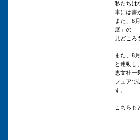
私たちは
本には書
また、8
展」
の
見どころ
また、8
と連動し
恵文社一
フェアで
す。
こちらも