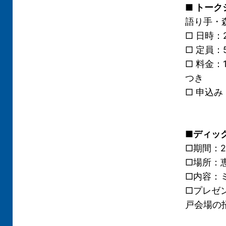
■ トー
語り手・
□ 日時：2
□ 定員：
□ 料金：
つき
□ 申込み・
■ディッ
□期間：
□場所：
□内容：
□プレゼ
戸会場の