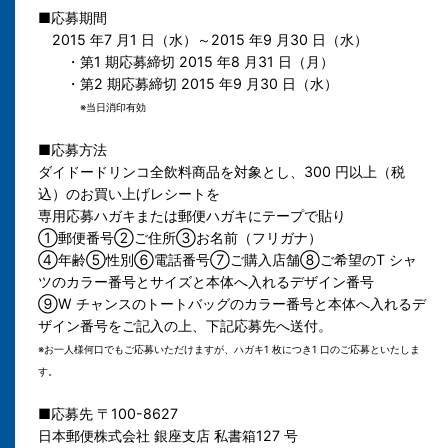
■応募期間
2015 年7 月1 日（水）～2015 年9 月30 日（水）
・第1 期応募締切 2015 年8 月31 日（月）
・第2 期応募締切 2015 年9 月30 日（水）
※当日消印有効
■応募方法
ダイドードリンコ全飲料商品を対象とし、300 円以上（税
込）のお買い上げレシートを
専用応募ハガキまたは郵便ハガキにテープで貼り
①郵便番号②ご住所③お名前（フリガナ）
④年齢⑤性別⑥電話番号⑦ご購入店舗⑧ご希望のT シャ
ツのカラー番号とサイズと本体へ入れるデザイン番号
⑨W チャンスのトートバッグのカラー番号と本体へ入れるデ
ザイン番号をご記入の上、下記応募先へ送付。
※お一人様何口でもご応募いただけますが、ハガキ1 枚につき1 口のご応募といたしま
す。
■応募先 〒100-8627
日本郵便株式会社 銀座支店 私書箱127 号