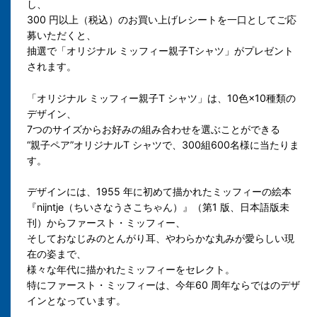
し、
300 円以上（税込）のお買い上げレシートを一口としてご応
募いただくと、
抽選で「オリジナル ミッフィー親子Tシャツ」がプレゼント
されます。
「オリジナル ミッフィー親子T シャツ」は、10色×10種類の
デザイン、
7つのサイズからお好みの組み合わせを選ぶことができる
“親子ペア”オリジナルT シャツで、300組600名様に当たりま
す。
デザインには、1955 年に初めて描かれたミッフィーの絵本
『nijntje（ちいさなうさこちゃん）』（第1 版、日本語版未
刊）からファースト・ミッフィー、
そしておなじみのとんがり耳、やわらかな丸みが愛らしい現
在の姿まで、
様々な年代に描かれたミッフィーをセレクト。
特にファースト・ミッフィーは、今年60 周年ならではのデザ
インとなっています。