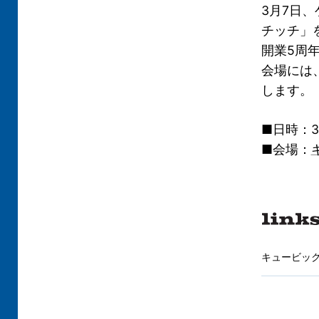
3月7日
チッチ」
開業5周
会場には
します。
■日時：3
■会場：
キュービッ