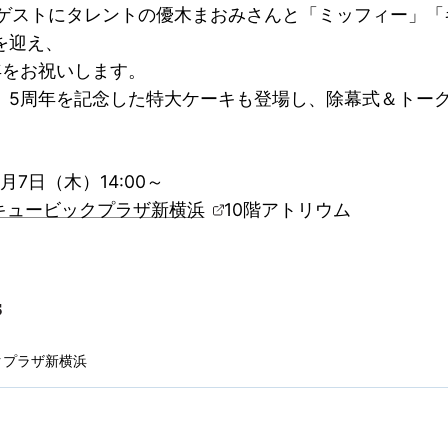
、ゲストにタレントの優木まおみさんと「ミッフィー」「
を迎え、
年をお祝いします。
、5周年を記念した特大ケーキも登場し、除幕式＆トー
月7日（木）14:00～
キュービックプラザ新横浜
10階アトリウム
クプラザ新横浜