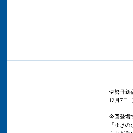
伊勢丹新宿店
12月7
今回登場
「ゆきの