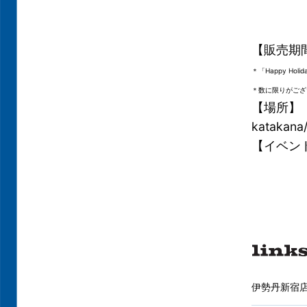
【販売期間
＊「Happy Hol
＊数に限りがござ
【場所】
katak
【イベント名
伊勢丹新宿