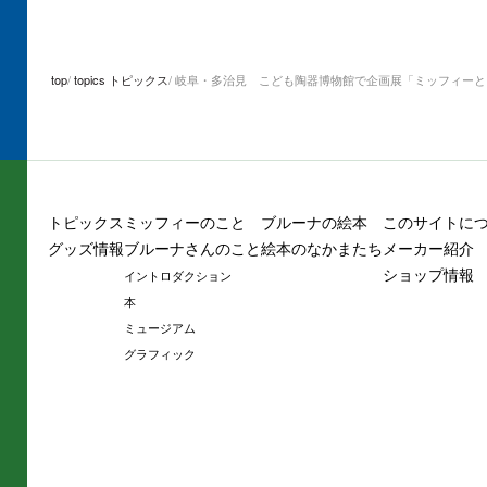
top
topics トピックス
岐阜・多治見 こども陶器博物館で企画展「ミッフィーと
トピックス
ミッフィーのこと
ブルーナの絵本
このサイトに
グッズ情報
ブルーナさんのこと
絵本のなかまたち
メーカー紹介
ショップ情報
イントロダクション
本
ミュージアム
グラフィック