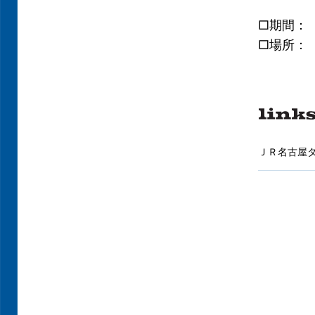
□期間： 2
□場所
ＪＲ名古屋