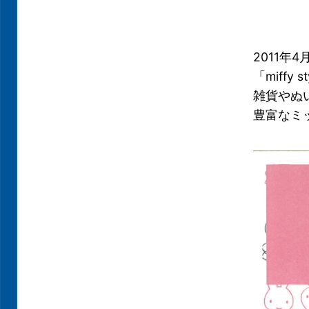
2011年
「miffy 
雑貨やぬ
豊富なミ