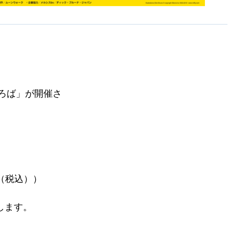
ひろば」が開催さ
、
。
（税込））
します。