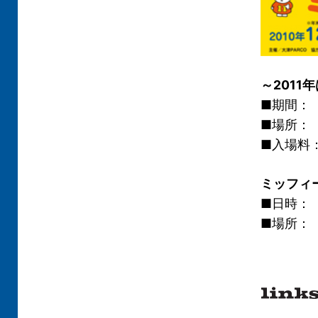
～201
■期間： 
■場所：
■入場料
ミッフィ
■日時： 2
■場所：