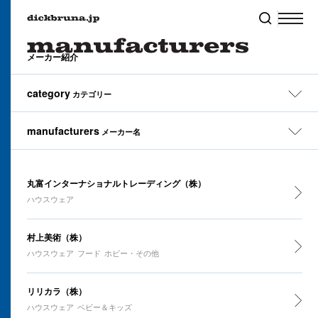
メーカー紹介
category
カテゴリー
manufacturers
メーカー名
All
ぬいぐるみ
ファッション
タオル
ハウスウェア
ランチ
ステーショナリー
All
あ行
か行
さ行
た行
丸富インターナショナルトレーディング（株）
ベビー＆キッズ
ギフト
モバイル
ハウスウェア
な行
は行
ま行
や行
ら行
本・CD
フード
ホビー・その他
わ行
村上美術（株）
オリジナル
PR
ショップ運営
ハウスウェア
フード
ホビー・その他
リリカラ（株）
ハウスウェア
ベビー＆キッズ