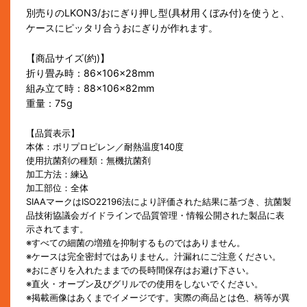
別売りのLKON3/おにぎり押し型(具材用くぼみ付)を使うと、
ケースにピッタリ合うおにぎりが作れます。
【商品サイズ(約)】
折り畳み時：86×106×28mm
組み立て時：88×106×82mm
重量：75g
【品質表示】
本体：ポリプロピレン／耐熱温度140度
使用抗菌剤の種類：無機抗菌剤
加工方法：練込
加工部位：全体
SIAAマークはISO22196法により評価された結果に基づき、抗菌製
品技術協議会ガイドラインで品質管理・情報公開された製品に表
示されてます。
※すべての細菌の増殖を抑制するものではありません。
※ケースは完全密封ではありません。汁漏れにご注意ください。
※おにぎりを入れたままでの長時間保存はお避け下さい。
※直火・オーブン及びグリルでの使用をしないでください。
※掲載画像はあくまでイメージです。実際の商品とは色、柄等が異