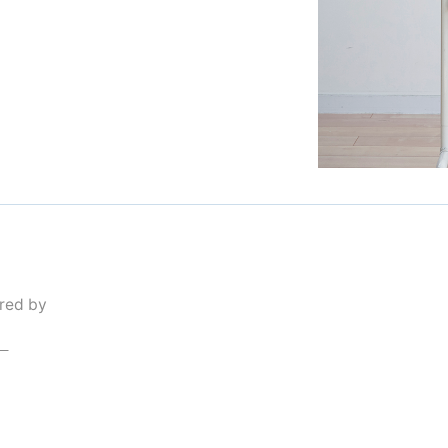
red by
）