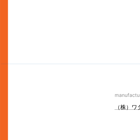
manufactu
（株）ワ