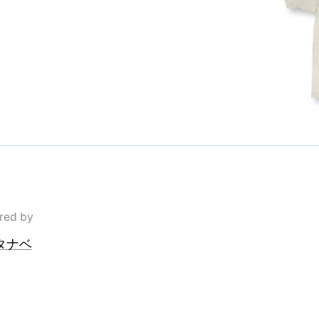
red by
タナベ