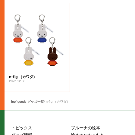
n-fig （カワダ）
2025.12.30
top
goods グッズ一覧
n-fig （カワダ）
トピックス
ブルーナの絵本
グッズ情報
絵本のなかまたち