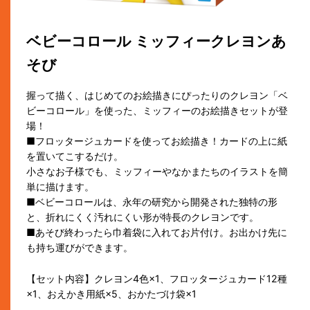
ベビーコロール ミッフィークレヨンあ
そび
握って描く、はじめてのお絵描きにぴったりのクレヨン「ベ
ビーコロール」を使った、ミッフィーのお絵描きセットが登
場！
■フロッタージュカードを使ってお絵描き！カードの上に紙
を置いてこするだけ。
小さなお子様でも、ミッフィーやなかまたちのイラストを簡
単に描けます。
■ベビーコロールは、永年の研究から開発された独特の形
と、折れにくく汚れにくい形が特長のクレヨンです。
■あそび終わったら巾着袋に入れてお片付け。お出かけ先に
も持ち運びができます。
【セット内容】クレヨン4色×1、フロッタージュカード12種
×1、おえかき用紙×5、おかたづけ袋×1