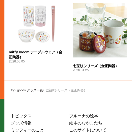
miffy bloom テーブルウェア（金
正陶器）
2026.03.05
七宝紋シリーズ（金正陶器）
2026.01.25
top
goods グッズ一覧
七宝紋シリーズ（金正陶器）
トピックス
ブルーナの絵本
グッズ情報
絵本のなかまたち
ミッフィーのこと
このサイトについて