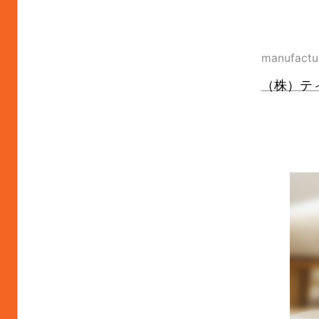
manufactu
（株）テ