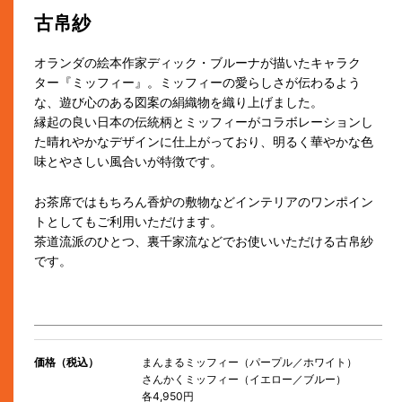
古帛紗
オランダの絵本作家ディック・ブルーナが描いたキャラク
ター『ミッフィー』。ミッフィーの愛らしさが伝わるよう
な、遊び心のある図案の絹織物を織り上げました。
縁起の良い日本の伝統柄とミッフィーがコラボレーションし
た晴れやかなデザインに仕上がっており、明るく華やかな色
味とやさしい風合いが特徴です。
お茶席ではもちろん香炉の敷物などインテリアのワンポイン
トとしてもご利用いただけます。
茶道流派のひとつ、裏千家流などでお使いいただける古帛紗
です。
価格（税込）
まんまるミッフィー（パープル／ホワイト）
さんかくミッフィー（イエロー／ブルー）
各4,950円