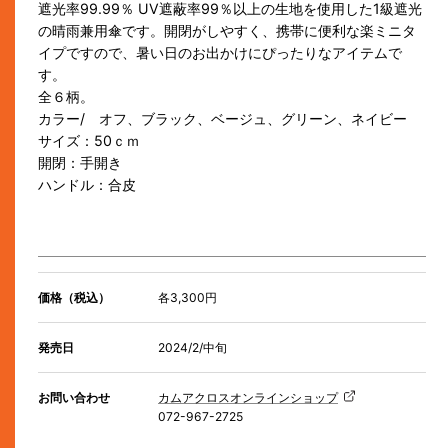
遮光率99.99％ UV遮蔽率99％以上の生地を使用した1級遮光
の晴雨兼用傘です。開閉がしやすく、携帯に便利な楽ミニタ
イプですので、暑い日のお出かけにぴったりなアイテムで
す。
全６柄。
カラー/ オフ、ブラック、ベージュ、グリーン、ネイビー
サイズ：50ｃｍ
開閉：手開き
ハンドル：合皮
価格（税込）
各3,300円
発売日
2024/2/中旬
お問い合わせ
カムアクロスオンラインショップ
072-967-2725