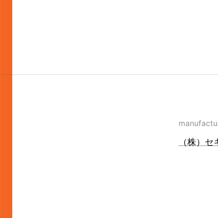
manufactu
（株）セ