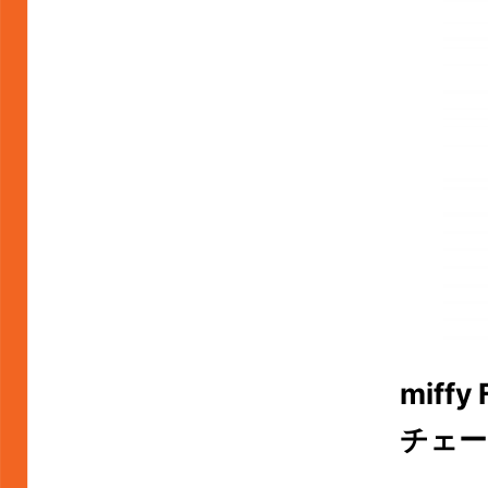
miff
チェー