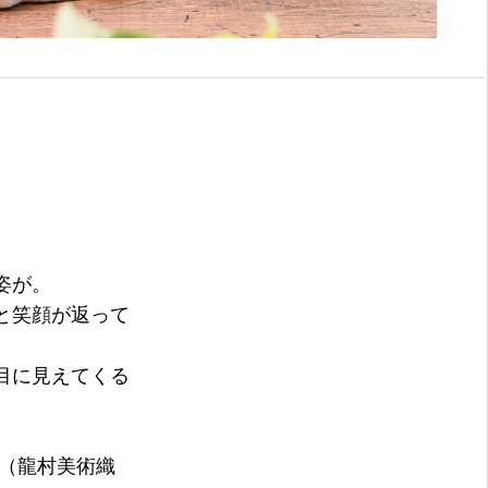
姿が。
と笑顔が返って
目に見えてくる
（龍村美術織