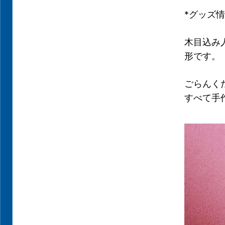
*グッズ
木目込み
形です。
ごらんく
すべて手