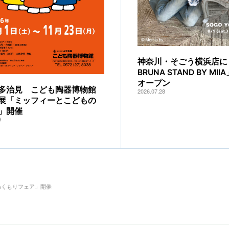
神奈川・そごう横浜店に「
BRUNA STAND BY MI
オープン
多治見 こども陶器博物館
2026.07.28
展「ミッフィーとこどもの
」開催
9
ぬくもりフェア」開催