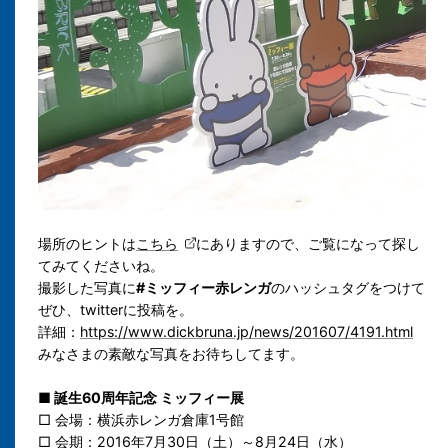
場所のヒントは
こちら
にありますので、ご覧になって探し
てみてくださいね。
撮影した写真に
#ミッフィー赤レンガ
のハッシュタグをつけて
ぜひ、twitterに投稿を。
詳細：
https://www.dickbruna.jp/news/201607/4191.html
みなさまの素敵な写真をお待ちしてます。
■ 誕生60周年記念 ミッフィー展
□ 会場：横浜赤レンガ倉庫1号館
□ 会期：
2016年7月30日（土）～8月24日（水）