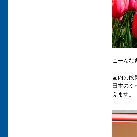
こーんな
園内の散
日本のミッ
えます。