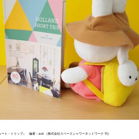
ョート・トリップ』 編著：auk （株式会社スペースシャワーネットワーク 刊）